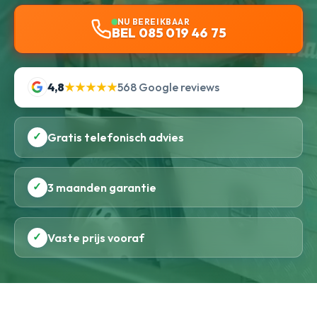
NU BEREIKBAAR
BEL 085 019 46 75
4,8
★★★★★
568 Google reviews
✓
Gratis telefonisch advies
✓
3 maanden garantie
✓
Vaste prijs vooraf