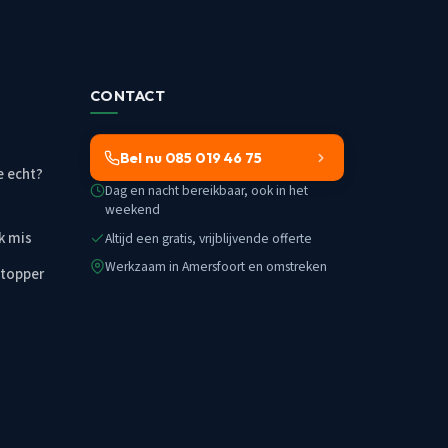
CONTACT
Bel nu 085 019 46 75
e echt?
Dag en nacht bereikbaar, ook in het
weekend
k mis
Altijd een gratis, vrijblijvende offerte
Werkzaam in Amersfoort en omstreken
stopper