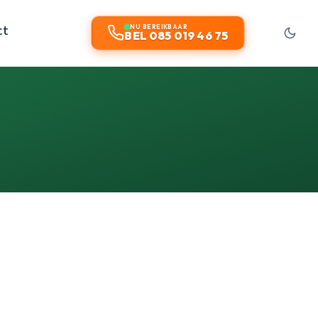
ct
NU BEREIKBAAR
BEL 085 019 46 75