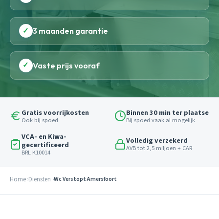
✓
3 maanden garantie
✓
Vaste prijs vooraf
Gratis voorrijkosten
Binnen 30 min ter plaatse
Ook bij spoed
Bij spoed vaak al mogelijk
VCA- en Kiwa-
Volledig verzekerd
gecertificeerd
AVB tot 2,5 miljoen + CAR
BRL K10014
Home
Diensten
Wc Verstopt Amersfoort