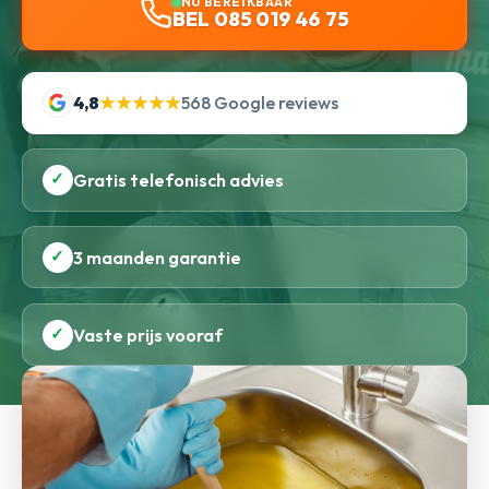
NU BEREIKBAAR
BEL 085 019 46 75
4,8
★★★★★
568 Google reviews
✓
Gratis telefonisch advies
✓
3 maanden garantie
✓
Vaste prijs vooraf