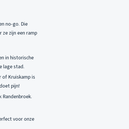
en no-go. Die
r ze zijn een ramp
n in historische
e lage stad.
r of Kruiskamp is
doet pijn!
rk Randenbroek.
Perfect voor onze