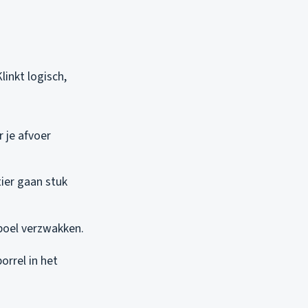
inkt logisch,
 je afvoer
ier gaan stuk
 boel verzwakken.
orrel in het