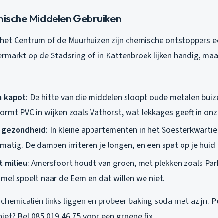
emische Middelen Gebruiken
 het Centrum of de Muurhuizen zijn chemische ontstoppers e
ermarkt op de Stadsring of in Kattenbroek lijken handig, maa
n kapot
: De hitte van die middelen sloopt oude metalen buize
ormt PVC in wijken zoals Vathorst, wat lekkages geeft in onz
e gezondheid
: In kleine appartementen in het Soesterkwartie
 matig. De dampen irriteren je longen, en een spat op je huid 
t milieu
: Amersfoort houdt van groen, met plekken zoals Pa
el spoelt naar de Eem en dat willen we niet.
e chemicaliën links liggen en probeer baking soda met azijn. 
niet? Bel 085 019 46 75 voor een groene fix.