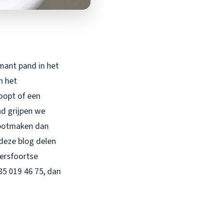
rmant pand in het
n het
loopt of een
ad grijpen we
kapotmaken dan
 deze blog delen
mersfoortse
5 019 46 75, dan