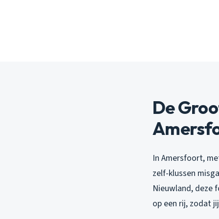
De Groot
Amersfo
In Amersfoort, me
zelf-klussen misga
Nieuwland, deze f
op een rij, zodat 