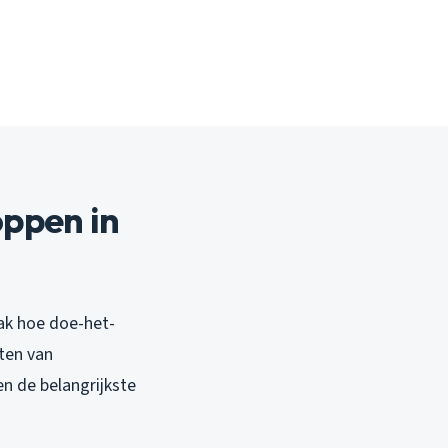
oppen in
aak hoe doe-het-
aten van
n de belangrijkste