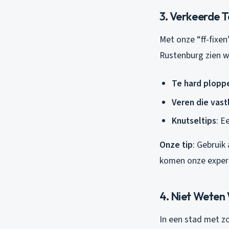
3. Verkeerde 
Met onze “ff-fixe
Rustenburg zien w
Te hard plopp
Veren die vas
Knutseltips
: E
Onze tip
: Gebruik
komen onze expert
4. Niet Weten
In een stad met z