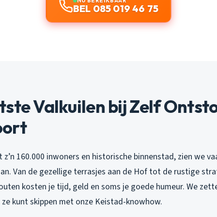
NU BEREIKBAAR
BEL 085 019 46 75
ste Valkuilen bij Zelf Ontst
ort
t z’n 160.000 inwoners en historische binnenstad, zien we v
an. Van de gezellige terrasjes aan de Hof tot de rustige str
outen kosten je tijd, geld en soms je goede humeur. We zette
jij ze kunt skippen met onze Keistad-knowhow.