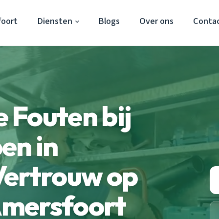
foort
Diensten
Blogs
Over ons
Conta
 Fouten bij
en in
Vertrouw op
mersfoort