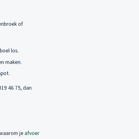
enbroek of
boel los.
ren maken.
apot.
 019 46 75, dan
n waarom je
afvoer