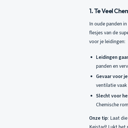
1. Te Veel Ch
In oude panden in
flesjes van de sup
voor je leidingen:
Leidingen gaa
panden en verv
Gevaar voor j
ventilatie vaak
Slecht voor he
Chemische romm
Onze tip
: Laat di
Keistad! Lukt het 