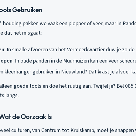
Tools Gebruiken
n”-houding pakken we vaak een plopper of veer, maar in Rand
e dat het misgaat:
en
: In smalle afvoeren van het Vermeerkwartier duw je zo de 
tlopen
: In oude panden in de Muurhuizen kan een veer scheu
en kleerhanger gebruiken in Nieuwland? Dat krast je afvoer k
 alleen goede tools en doe het rustig aan. Twijfel je? Bel 085
s langs.
 Wat de Oorzaak Is
oveel culturen, van Centrum tot Kruiskamp, moet je snappe