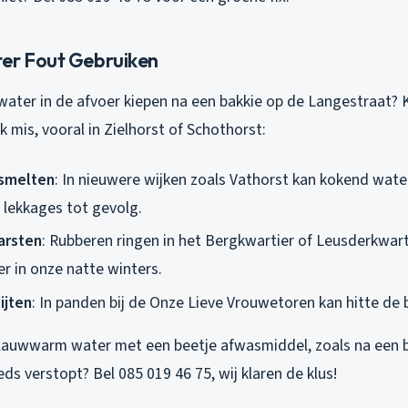
er Fout Gebruiken
ater in de afvoer kiepen na een bakkie op de Langestraat? Kl
 mis, vooral in Zielhorst of Schothorst:
 smelten
: In nieuwere wijken zoals Vathorst kan kokend water
 lekkages tot gevolg.
arsten
: Rubberen ringen in het Bergkwartier of Leusderkwart
er in onze natte winters.
ijten
: In panden bij de Onze Lieve Vrouwetoren kan hitte de
 lauwwarm water met een beetje afwasmiddel, zoals na een b
s verstopt? Bel 085 019 46 75, wij klaren de klus!