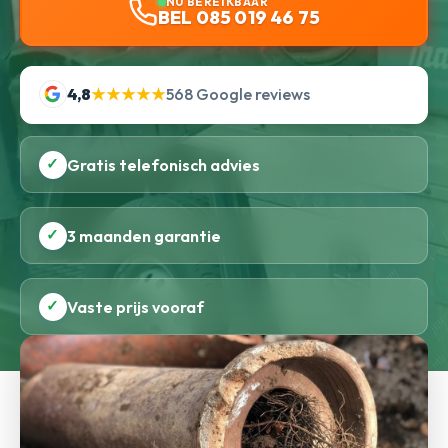
NU BEREIKBAAR
BEL 085 019 46 75
4,8
★★★★★
568 Google reviews
✓
Gratis telefonisch advies
✓
3 maanden garantie
✓
Vaste prijs vooraf