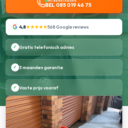
NU BEREIKBAAR
BEL 085 019 46 75
4,8
★★★★★
568 Google reviews
✓
Gratis telefonisch advies
✓
3 maanden garantie
✓
Vaste prijs vooraf