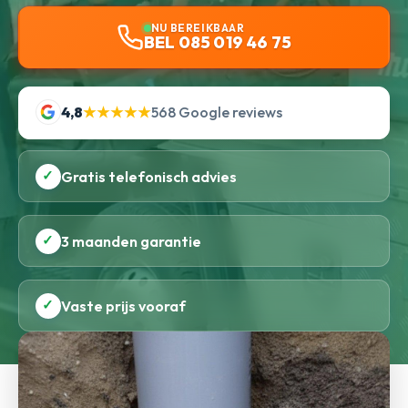
NU BEREIKBAAR
BEL 085 019 46 75
4,8
★★★★★
568 Google reviews
✓
Gratis telefonisch advies
✓
3 maanden garantie
✓
Vaste prijs vooraf