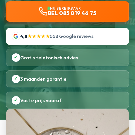
NU BEREIKBAAR
BEL 085 019 46 75
4,8
★★★★★
568 Google reviews
✓
Gratis telefonisch advies
✓
3 maanden garantie
✓
Vaste prijs vooraf