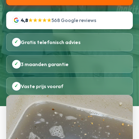
4,8
★★★★★
568 Google reviews
✓
Gratis telefonisch advies
✓
3 maanden garantie
✓
Vaste prijs vooraf